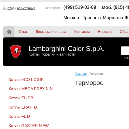
(499) 519-03-69
моб. (915) 
Телефон:
вход
/
регистрация
Москва, Проспект Маршала Жу
О нас
Доставка и оплата
Контакты
Новости
Обра
Lamborghini Calor S.p.A.
Котлы, горелки и запчасти
На
Главная
\ Терморос
Котлы ECO LOGIK
Терморос
Котлы MEGA PREX N N
Котлы EL-DB
Котлы ERA F D
Котлы FL D
Котлы GASTER N AW