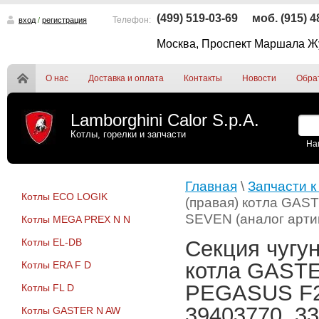
(499) 519-03-69
моб. (915) 
Телефон:
вход
/
регистрация
Москва, Проспект Маршала Жу
О нас
Доставка и оплата
Контакты
Новости
Обра
Lamborghini Calor S.p.A.
Котлы, горелки и запчасти
На
Главная
\
Запчасти к
Котлы ECO LOGIK
(правая) котла GAS
SEVEN (аналог арти
Котлы MEGA PREX N N
Котлы EL-DB
Секция чугу
котла GASTE
Котлы ERA F D
PEGASUS F2 
Котлы FL D
39403770, 3
Котлы GASTER N AW