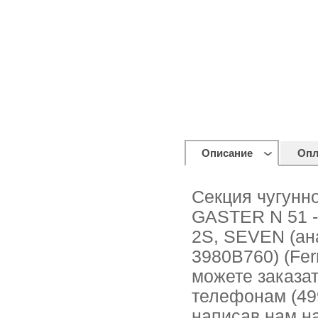
Описание
Опл
Секция чугунно
GASTER N 51 
2S, SEVEN (ан
3980B760) (Fer
можете заказат
телефонам (499
написав нам на 