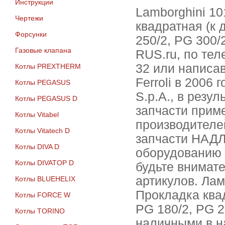
Инструкции
Lamborghini 10
Чертежи
квадратная (к 
Форсунки
250/2, PG 300/
Газовые клапана
RUS.ru, по тел
32 или написав
Котлы PREXTHERM
Ferroli в 2006
Котлы PEGASUS
S.p.A., в резу
Котлы PEGASUS D
запчасти приме
Котлы Vitabel
производителе
Котлы Vitatech D
запчасти НАД
Котлы DIVA D
оборудованию 
Котлы DIVATOP D
будьте внимат
артикулов. Ла
Котлы BLUEHELIX
Прокладка ква
Котлы FORCE W
PG 180/2, PG 2
Котлы TORINO
наличными в н