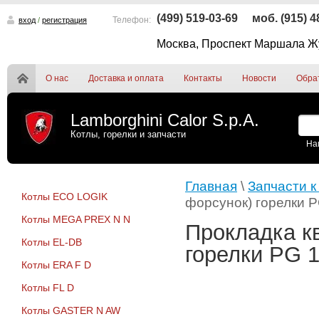
(499) 519-03-69
моб. (915) 
Телефон:
вход
/
регистрация
Москва, Проспект Маршала Жу
О нас
Доставка и оплата
Контакты
Новости
Обра
Lamborghini Calor S.p.A.
Котлы, горелки и запчасти
На
Главная
\
Запчасти к
Котлы ECO LOGIK
форсунок) горелки P
Котлы MEGA PREX N N
Прокладка к
Котлы EL-DB
горелки PG 1
Котлы ERA F D
Котлы FL D
Котлы GASTER N AW