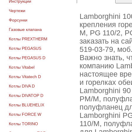
Инструкции
Чертежи
Lamborghini 10
Форсунки
крепления горе
Газовые клапана
М, PG 110/2, 
Котлы PREXTHERM
заказать на са
519-03-79, моб
Котлы PEGASUS
Важно знать, ч
Котлы PEGASUS D
компанию Lambo
Котлы Vitabel
настоящее вре
Котлы Vitatech D
и горелках об
Котлы DIVA D
Lamborghini 90
Котлы DIVATOP D
РМ/M, полуфла
Котлы BLUEHELIX
полуфланец дл
Lamborghini P
Котлы FORCE W
110/M, полуфл
Котлы TORINO
для Lamborghi