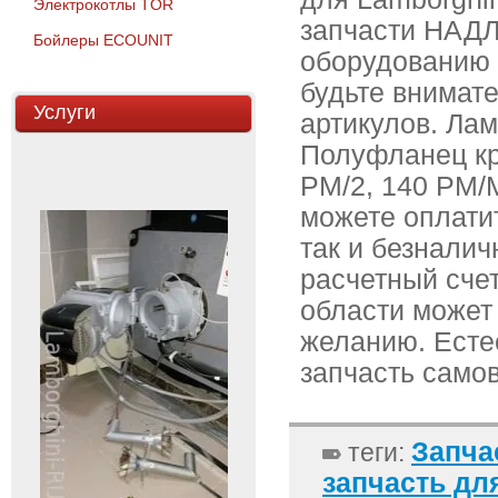
Электрокотлы TOR
запчасти НАД
Бойлеры ECOUNIT
оборудованию 
будьте внимат
Услуги
артикулов. Ла
Полуфланец кр
РМ/2, 140 РМ/М
можете оплати
так и безнали
расчетный счет
области может
желанию. Есте
запчасть само
Запча
теги:
запчасть дл