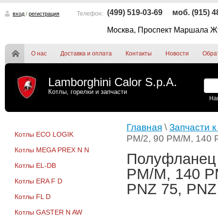
(499) 519-03-69
моб. (915) 
Телефон:
вход
/
регистрация
Москва, Проспект Маршала Жу
О нас
Доставка и оплата
Контакты
Новости
Обра
Lamborghini Calor S.p.A.
Котлы, горелки и запчасти
На
Главная
\
Запчасти к
Котлы ECO LOGIK
РМ/2, 90 РМ/M, 140 
Котлы MEGA PREX N N
Полуфланец 
Котлы EL-DB
РМ/M, 140 РМ
Котлы ERA F D
PNZ 75, PNZ
Котлы FL D
Котлы GASTER N AW