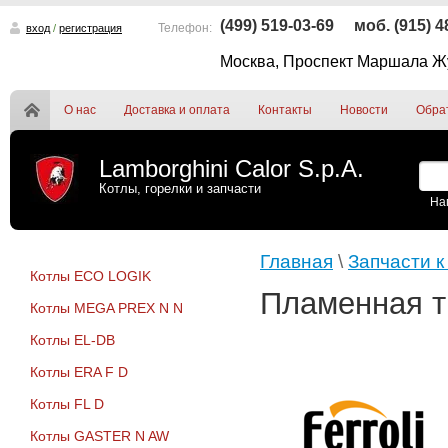
(499) 519-03-69
моб. (915) 
Телефон:
вход
/
регистрация
Москва, Проспект Маршала Жу
О нас
Доставка и оплата
Контакты
Новости
Обра
Lamborghini Calor S.p.A.
Котлы, горелки и запчасти
На
Главная
\
Запчасти к
Котлы ECO LOGIK
Пламенная т
Котлы MEGA PREX N N
Котлы EL-DB
Котлы ERA F D
Котлы FL D
Котлы GASTER N AW