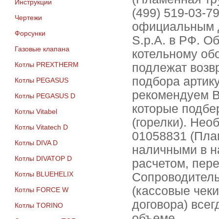
Инструкции
(499) 519-03-7
Чертежи
официальным д
Форсунки
S.p.A. в РФ. О
Газовые клапана
котельному об
Котлы PREXTHERM
подлежат возвр
подбора артик
Котлы PEGASUS
рекомендуем В
Котлы PEGASUS D
которые подбе
Котлы Vitabel
(горелки). Не
Котлы Vitatech D
01058831 (Пла
Котлы DIVA D
наличными в н
Котлы DIVATOP D
расчетом, пере
Котлы BLUEHELIX
Сопроводитель
(кассовые чеки
Котлы FORCE W
договора) все
Котлы TORINO
объеме.