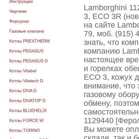
Инструкции
Lamborghini 11
Чертежи
3, ECO 3R (но
Форсунки
на сайте Lambo
Газовые клапана
79, моб. (915)
знать, что комп
Котлы PREXTHERM
компанию Lambo
Котлы PEGASUS
настоящее вре
Котлы PEGASUS D
и горелках обе
Котлы Vitabel
ECO 3, кожух 
Котлы Vitatech D
внимание, что
Котлы DIVA D
газовому обор
Котлы DIVATOP D
обмену, поэто
самостоятельн
Котлы BLUEHELIX
1129440 [Феро
Котлы FORCE W
Вы можете опл
Котлы TORINO
складе, так и 