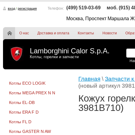
(499) 519-03-69
моб. (915) 
Телефон:
вход
/
регистрация
Москва, Проспект Маршала Жу
О нас
Доставка и оплата
Контакты
Новости
Обра
Lamborghini Calor S.p.A.
Котлы, горелки и запчасти
На
Главная
\
Запчасти к
Котлы ECO LOGIK
(новый артикул 398
Котлы MEGA PREX N N
Кожух горел
Котлы EL-DB
3981B710)
Котлы ERA F D
Котлы FL D
Котлы GASTER N AW