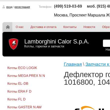
(499) 519-03-69
моб. (915) 
Телефон:
вход
/
регистрация
Москва, Проспект Маршала Жу
О нас
Доставка и оплата
Контакты
Новости
Обра
Lamborghini Calor S.p.A.
Котлы, горелки и запчасти
На
Главная
\
Запчасти к
Котлы ECO LOGIK
Дефлектор г
Котлы MEGA PREX N N
1016800, 104
Котлы EL-DB
Котлы ERA F D
Котлы FL D
Котлы GASTER N AW