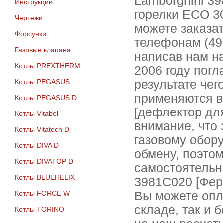
Lamborghini 39
Инструкции
горелки ECO 30
Чертежи
можете заказат
Форсунки
телефонам (499
Газовые клапана
написав нам на 
Котлы PREXTHERM
2006 году погл
Котлы PEGASUS
результате чег
применяются в
Котлы PEGASUS D
[дефлектор дл
Котлы Vitabel
внимание, что
Котлы Vitatech D
газовому обор
Котлы DIVA D
обмену, поэто
Котлы DIVATOP D
самостоятельн
Котлы BLUEHELIX
3981C020 [Фер
Котлы FORCE W
Вы можете опл
складе, так и 
Котлы TORINO