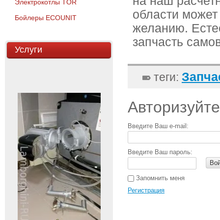
на наш расчетн
Электрокотлы TOR
области может
Бойлеры ECOUNIT
желанию. Есте
запчасть само
Услуги
Запча
теги:
Авторизуйте
Введите Ваш e-mail:
Введите Ваш пароль:
Во
Запомнить меня
Регистрация